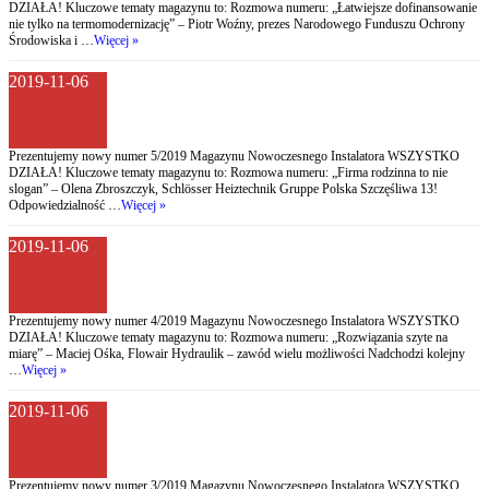
DZIAŁA! Kluczowe tematy magazynu to: Rozmowa numeru: „Łatwiejsze dofinansowanie
nie tylko na termomodernizację” – Piotr Woźny, prezes Narodowego Funduszu Ochrony
Środowiska i …
Więcej »
2019-11-06
Prezentujemy nowy numer 5/2019 Magazynu Nowoczesnego Instalatora WSZYSTKO
DZIAŁA! Kluczowe tematy magazynu to: Rozmowa numeru: „Firma rodzinna to nie
slogan” – Olena Zbroszczyk, Schlösser Heiztechnik Gruppe Polska Szczęśliwa 13!
Odpowiedzialność …
Więcej »
2019-11-06
Prezentujemy nowy numer 4/2019 Magazynu Nowoczesnego Instalatora WSZYSTKO
DZIAŁA! Kluczowe tematy magazynu to: Rozmowa numeru: „Rozwiązania szyte na
miarę” – Maciej Ośka, Flowair Hydraulik – zawód wielu możliwości Nadchodzi kolejny
…
Więcej »
2019-11-06
Prezentujemy nowy numer 3/2019 Magazynu Nowoczesnego Instalatora WSZYSTKO