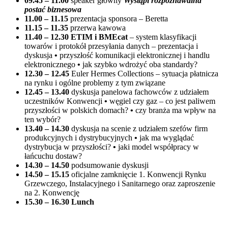
09.45 – 11.00
speaker główny
Wystąpi rozpoznawalna
postać biznesowa
11.00 – 11.15
prezentacja sponsora – Beretta
11.15 – 11.35
przerwa kawowa
11.40 – 12.30
ETIM i BMEcat
– system klasyfikacji
towarów i protokół przesyłania danych – prezentacja i
dyskusja
•
przyszłość komunikacji elektronicznej i handlu
elektronicznego
•
jak szybko wdrożyć oba standardy?
12.30 – 12.45
Euler Hermes Collections – sytuacja płatnicza
na rynku i ogólne problemy z tym związane
12.45 – 13.40
dyskusja panelowa fachowców z udziałem
uczestników Konwencji
•
węgiel czy gaz – co jest paliwem
przyszłości w polskich domach?
•
czy branża ma wpływ na
ten wybór?
13.40 – 14.30
dyskusja na scenie z udziałem szefów firm
produkcyjnych i dystrybucyjnych
•
jak ma wyglądać
dystrybucja w przyszłości?
•
jaki model współpracy w
łańcuchu dostaw?
14.30 – 14.50
podsumowanie dyskusji
14.50 – 15.15
oficjalne zamknięcie 1. Konwencji Rynku
Grzewczego, Instalacyjnego i Sanitarnego oraz zaproszenie
na 2. Konwencję
15.30 – 16.30
Lunch