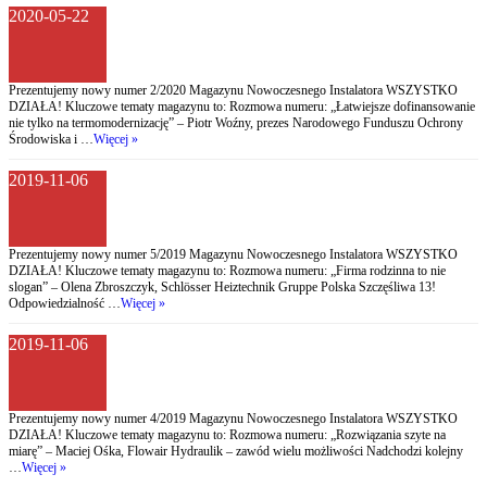
2020-05-22
Prezentujemy nowy numer 2/2020 Magazynu Nowoczesnego Instalatora WSZYSTKO
DZIAŁA! Kluczowe tematy magazynu to: Rozmowa numeru: „Łatwiejsze dofinansowanie
nie tylko na termomodernizację” – Piotr Woźny, prezes Narodowego Funduszu Ochrony
Środowiska i …
Więcej »
2019-11-06
Prezentujemy nowy numer 5/2019 Magazynu Nowoczesnego Instalatora WSZYSTKO
DZIAŁA! Kluczowe tematy magazynu to: Rozmowa numeru: „Firma rodzinna to nie
slogan” – Olena Zbroszczyk, Schlösser Heiztechnik Gruppe Polska Szczęśliwa 13!
Odpowiedzialność …
Więcej »
2019-11-06
Prezentujemy nowy numer 4/2019 Magazynu Nowoczesnego Instalatora WSZYSTKO
DZIAŁA! Kluczowe tematy magazynu to: Rozmowa numeru: „Rozwiązania szyte na
miarę” – Maciej Ośka, Flowair Hydraulik – zawód wielu możliwości Nadchodzi kolejny
…
Więcej »