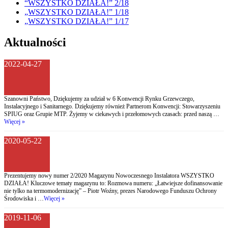
“WSZYSTKO DZIAŁA!” 2/18
„WSZYSTKO DZIAŁA!” 1/18
„WSZYSTKO DZIAŁA!” 1/17
Aktualności
2022-04-27
Szanowni Państwo, Dziękujemy za udział w 6 Konwencji Rynku Grzewczego,
Instalacyjnego i Sanitarnego. Dziękujemy również Partnerom Konwencji: Stowarzyszeniu
SPIUG oraz Grupie MTP. Żyjemy w ciekawych i przełomowych czasach: przed naszą …
Więcej »
2020-05-22
Prezentujemy nowy numer 2/2020 Magazynu Nowoczesnego Instalatora WSZYSTKO
DZIAŁA! Kluczowe tematy magazynu to: Rozmowa numeru: „Łatwiejsze dofinansowanie
nie tylko na termomodernizację” – Piotr Woźny, prezes Narodowego Funduszu Ochrony
Środowiska i …
Więcej »
2019-11-06